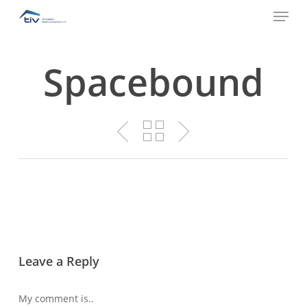
Menu
Skip
to
Close
main
Menu
content
Spacebound
Leave a Reply
My comment is..