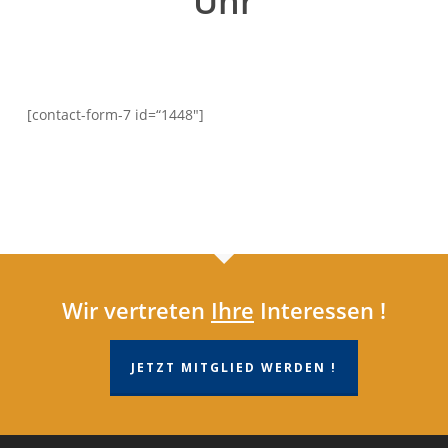
Uhr
[contact-form-7 id=“1448″]
Wir vertreten
Ihre
Interessen !
JETZT MITGLIED WERDEN !